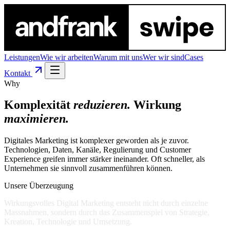
Leistungen
Wie wir arbeiten
Warum mit uns
Wer wir sind
Cases
Kontakt
Why
Komplexität
reduzieren.
Wirkung
maximieren.
Digitales Marketing ist komplexer geworden als je zuvor.
Technologien, Daten, Kanäle, Regulierung und Customer
Experience greifen immer stärker ineinander. Oft schneller, als
Unternehmen sie sinnvoll zusammenführen können.
Unsere Überzeugung
Wirkungsvolles
Digital
Marketing
entsteht
nicht
durch
einzelne
Massnahmen,
sondern
durch
das
Zusammenspiel
von
Strategie,
Kreation,
Technologie
und
Umsetzung.